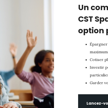
Un com
CST Spa
option 
Épargner 
maximum d
Cotiser p
Investir 
particulie
Garder vo
Lancez-v