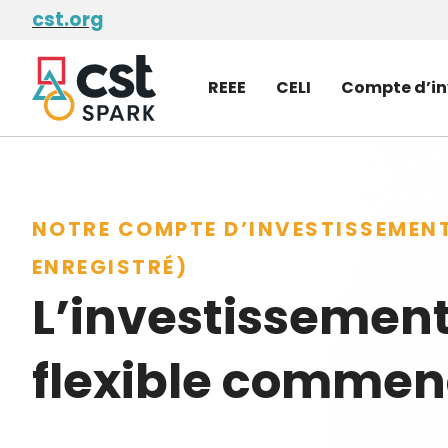
Skip to
cst.org
main
content
REEE
CELI
Compte d’in
NOTRE COMPTE D’INVESTISSEMEN
ENREGISTRÉ)
L’investissemen
flexible commenc