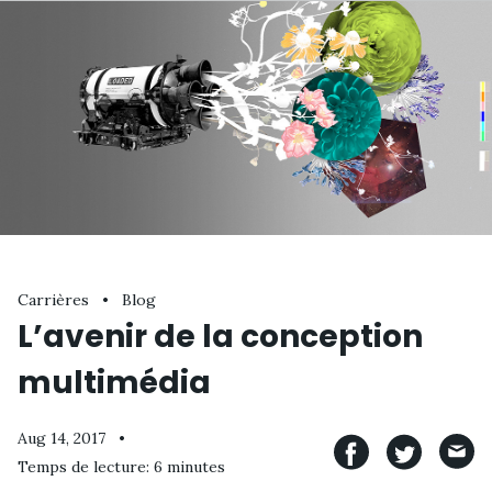
Skip to
main
content
Carrières
•
Blog
L’avenir de la conception
multimédia
Aug 14, 2017
•
Temps de lecture: 6 minutes