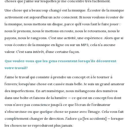
choses que j’aime sur lesquelles je me concentre très facilement.
Une chose qui a beaucoup changé est la musique. Écouter de la musique
activement est aujourd’hui un acte conscient. Si nous voulons écouter de
la musique, nous mettons un disque, parce qu’il vous faut le faire jouer :
nous le prenons, nous le mettons en route, nous le retournons, nous le
payons, nous le rangeons. C’est une activité, une expérience. Alors que si
vous écoutez de la musique en ligne ou sur un MP3, cela n’a aucune
valeur. C’est sans intérêt, d’une certaine façon.
Que voulez-vous que les gens ressentent lorsqu’ils découvrent
votre travail?
J’aime le travail qui consiste à prendre un concept et à le tourner à
l’envers; lorsqu’une chose est cassée mais belle. Je suis un grand amateur
des imperfections. En art numérique, nous mélangeons des numéros
dans une boîte et faisons de la lumière — ce qui est un concept fou dont
vous n’avez pas conscience jusqu’à ce que l’écran de l’ordinateur
s’obscurcisse ou que quelque chose se passe avec l’image. Cela vous fait
complètement changer de direction. J’adore ça [les accidents] — lorsque
les choses ne se reproduiront plus jamais.