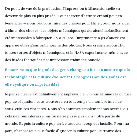
Du point de vue de la production, l’impression tridimensionnelle va
devenir de plus en plus prisée. Tout secteur d’activité créatif peut en
bénéficier — nous pouvons faire des choses pour filmer, pour nous aider
à filmer des choses, des objets mécaniques qui auraient habituellement
été impossibles à fabriquer. Il y a 20 ans, l’imprimante à jet d’ancre est
apparue et les gens ont imprimé des photos. Nous créons aujourd’hui
toutes sortes d’objets mécaniques, et la NASA expérimente même avec
des fusées fabriquées par impression tridimensionnelle.
Pensez-vous que le goût des gens change au fur et à mesure que la
technologie et la culture évoluent? La progression des goûts est-
elle cyclique ou imprévisible?
Je pense qu’elle est définitivement imprévisible. Si vous éliminez la culture
pop de l’équation, vous trouverez en tout temps un nombre infini de
sous-cultures vibrantes. Nous n’en sommes simplement pas avertis, ou
cela ne nous intéresse pas ou ne se passe pas dans notre partie du
monde. Et puis la culture pop arrive tout d’un coup et s’installe. Pour ma
part, c’est presque plus facile d’ignorer la culture pop. Je trouve des