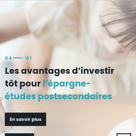
Skip to
main
content
04
01
Les avantages d’investir
tôt pour
l’épargne-
études postsecondaires
En savoir plus